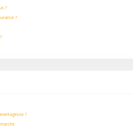
us ?
surance ?
?
 avantageuse ?
a marche