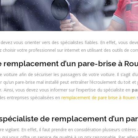
evez vous orienter vers des spécialistes fiables. En effet, vous devez
hoisir votre professionnel sur internet en utilisant des outils de co
e remplacement d’un pare-brise à Ro
oiture afin de sécuriser les passagers de votre voiture. Il s’agit d’u
ter qu’un pare-brise mal installé peut entraîner l’écroulement du toit et
r. Ainsi, vous devez vous informer sur l’expertise du spécialiste en
pa
 des entreprises spécialisées en
remplacement de pare brise à Rouen
s
 spécialiste de remplacement d’un pa
re vigilant. En effet, il faut prendre en considération plusieurs critèr
 qui vous offre un service de qualité à un prix raisonnable. Par ailleur